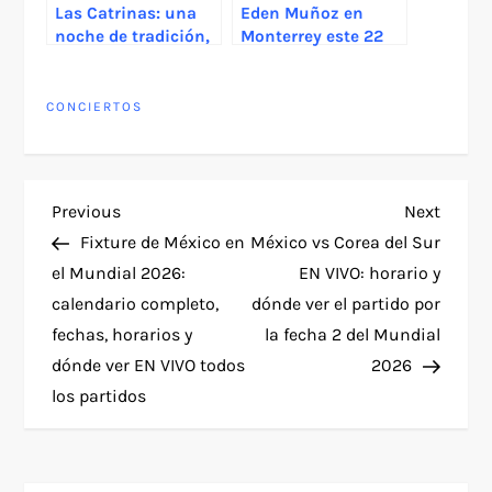
Las Catrinas: una
Eden Muñoz en
noche de tradición,
Monterrey este 22
arte y sabor en
de noviembre
Querétaro
CONCIERTOS
P
Previous
Next
Previous
Next
Post
Post
Fixture de México en
México vs Corea del Sur
o
el Mundial 2026:
EN VIVO: horario y
calendario completo,
dónde ver el partido por
s
fechas, horarios y
la fecha 2 del Mundial
t
dónde ver EN VIVO todos
2026
los partidos
n
a