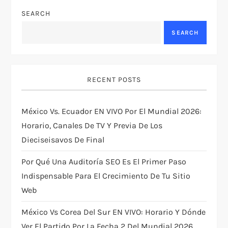
v
SEARCH
SEARCH
i
g
RECENT POSTS
a
t
México Vs. Ecuador EN VIVO Por El Mundial 2026:
Horario, Canales De TV Y Previa De Los
i
Dieciseisavos De Final
o
Por Qué Una Auditoría SEO Es El Primer Paso
Indispensable Para El Crecimiento De Tu Sitio
n
Web
México Vs Corea Del Sur EN VIVO: Horario Y Dónde
Ver El Partido Por La Fecha 2 Del Mundial 2026