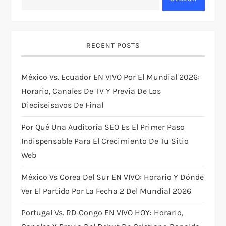
a
v
RECENT POSTS
i
México Vs. Ecuador EN VIVO Por El Mundial 2026:
g
Horario, Canales De TV Y Previa De Los
Dieciseisavos De Final
a
Por Qué Una Auditoría SEO Es El Primer Paso
t
Indispensable Para El Crecimiento De Tu Sitio
i
Web
México Vs Corea Del Sur EN VIVO: Horario Y Dónde
o
Ver El Partido Por La Fecha 2 Del Mundial 2026
n
Portugal Vs. RD Congo EN VIVO HOY: Horario,