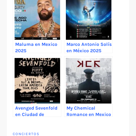
Maluma en Mexico
Marco Antonio Solís
2025
en México 2025
Avenged Sevenfold
My Chemical
en Ciudad de
Romance en Mexico
Mexico 2025
2026
CONCIERTOS