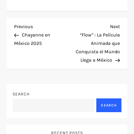
P
Previous
Next
Previous
Next
Post
Post
Chayanne en
“Flow” : La Película
o
México 2025
Animada que
Conquista el Mundo
s
Llega a México
t
n
SEARCH
a
SEARCH
v
i
RECENT POSTS