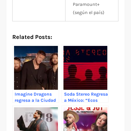
Paramount+
(según el país)
Related Posts:
Imagine Dragons
Soda Stereo Regresa
regresa a la Ciudad
a México: “Ecos
de México con su
2026” Promete una
esperado LOOM
Experiencia Única y
World Tour
100% en Vivo