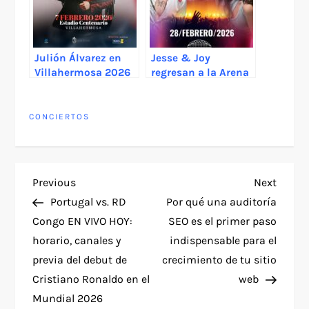
Julión Álvarez en
Jesse & Joy
Villahermosa 2026
regresan a la Arena
Monterrey con su
“EL DESPECHO Tour
2026”
CONCIERTOS
P
Previous
Next
Previous
Next
Post
Post
Portugal vs. RD
Por qué una auditoría
o
Congo EN VIVO HOY:
SEO es el primer paso
horario, canales y
indispensable para el
s
previa del debut de
crecimiento de tu sitio
t
Cristiano Ronaldo en el
web
Mundial 2026