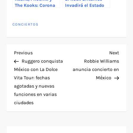
The Kooks: Corona
Invadirá el Estado
Capital Sessions
de México con el
arranca en
Rock Jude Fest
Guadalajara
CONCIERTOS
P
Previous
Next
Previous
Next
Post
Post
Ruggero conquista
Robbie Williams
o
México con La Dolce
anuncia concierto en
Vita Tour: fechas
México
s
agotadas y nuevas
t
funciones en varias
ciudades
n
a