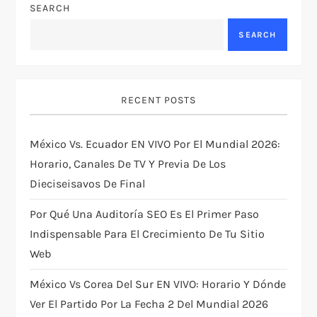
v
SEARCH
SEARCH
i
g
RECENT POSTS
a
t
México Vs. Ecuador EN VIVO Por El Mundial 2026:
Horario, Canales De TV Y Previa De Los
i
Dieciseisavos De Final
o
Por Qué Una Auditoría SEO Es El Primer Paso
Indispensable Para El Crecimiento De Tu Sitio
n
Web
México Vs Corea Del Sur EN VIVO: Horario Y Dónde
Ver El Partido Por La Fecha 2 Del Mundial 2026