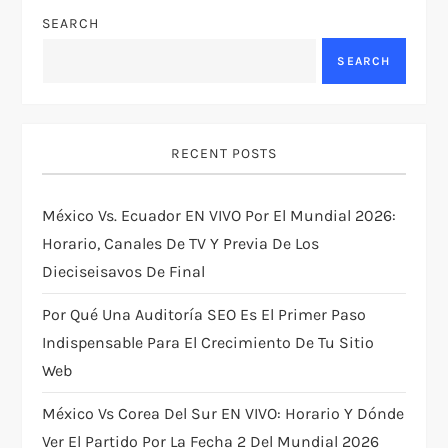
a
SEARCH
v
SEARCH
i
g
RECENT POSTS
a
México Vs. Ecuador EN VIVO Por El Mundial 2026:
t
Horario, Canales De TV Y Previa De Los
Dieciseisavos De Final
i
Por Qué Una Auditoría SEO Es El Primer Paso
o
Indispensable Para El Crecimiento De Tu Sitio
Web
n
México Vs Corea Del Sur EN VIVO: Horario Y Dónde
Ver El Partido Por La Fecha 2 Del Mundial 2026