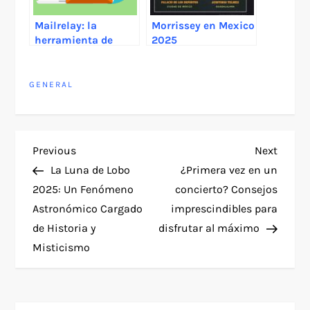
Mailrelay: la
Morrissey en Mexico
herramienta de
2025
email marketing
ideal para el mundo
del entretenimiento
GENERAL
P
Previous
Next
Previous
Next
Post
Post
La Luna de Lobo
¿Primera vez en un
o
2025: Un Fenómeno
concierto? Consejos
Astronómico Cargado
imprescindibles para
s
de Historia y
disfrutar al máximo
t
Misticismo
n