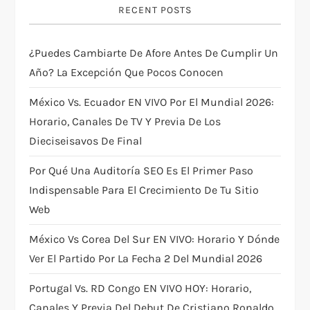
v
RECENT POSTS
i
¿Puedes Cambiarte De Afore Antes De Cumplir Un
g
Año? La Excepción Que Pocos Conocen
a
México Vs. Ecuador EN VIVO Por El Mundial 2026:
Horario, Canales De TV Y Previa De Los
t
Dieciseisavos De Final
i
Por Qué Una Auditoría SEO Es El Primer Paso
Indispensable Para El Crecimiento De Tu Sitio
o
Web
n
México Vs Corea Del Sur EN VIVO: Horario Y Dónde
Ver El Partido Por La Fecha 2 Del Mundial 2026
Portugal Vs. RD Congo EN VIVO HOY: Horario,
Canales Y Previa Del Debut De Cristiano Ronaldo