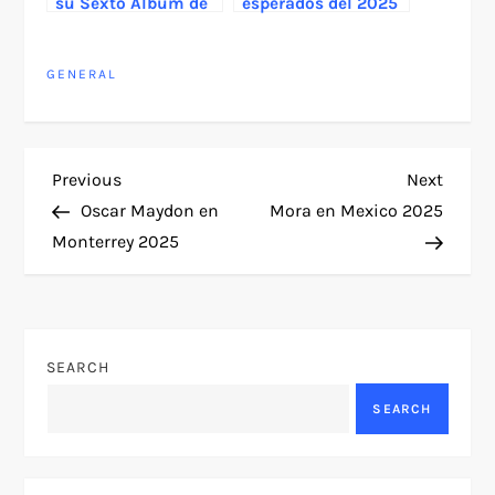
su Sexto Álbum de
esperados del 2025
Estudio: “Debí tirar
más fotos”
GENERAL
P
Previous
Next
Previous
Next
Post
Post
Oscar Maydon en
Mora en Mexico 2025
o
Monterrey 2025
s
t
SEARCH
n
SEARCH
a