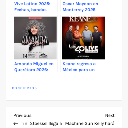
Vive Latino 2025:
Oscar Maydon en
Fechas, bandas
Monterrey 2025
confirmadas y
cómo conseguir
boletos
Amanda Miguel en
Keane regresa a
Querétaro 2026:
México para un
una noche para
show exclusivo con
revivir la historia de
LOS40 Live Session
una voz inolvidable
CONCIERTOS
P
Previous
Next
Previous
Next
Post
Post
Tini Stoessel llega a
Machine Gun Kelly hará