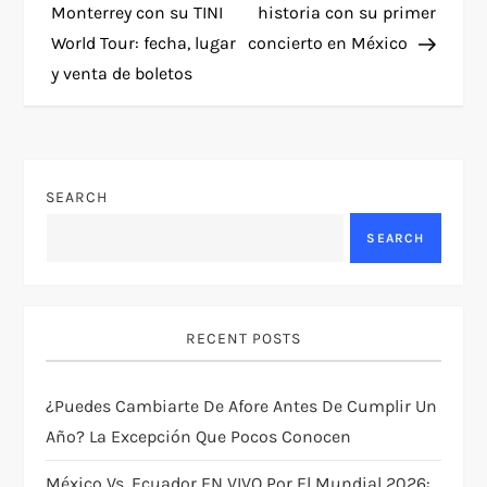
o
Monterrey con su TINI
historia con su primer
World Tour: fecha, lugar
concierto en México
s
y venta de boletos
t
n
SEARCH
a
SEARCH
v
i
RECENT POSTS
g
¿Puedes Cambiarte De Afore Antes De Cumplir Un
a
Año? La Excepción Que Pocos Conocen
t
México Vs. Ecuador EN VIVO Por El Mundial 2026: