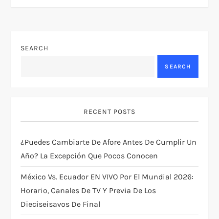
n
a
SEARCH
v
SEARCH
i
g
RECENT POSTS
a
¿Puedes Cambiarte De Afore Antes De Cumplir Un
t
Año? La Excepción Que Pocos Conocen
i
México Vs. Ecuador EN VIVO Por El Mundial 2026:
Horario, Canales De TV Y Previa De Los
o
Dieciseisavos De Final