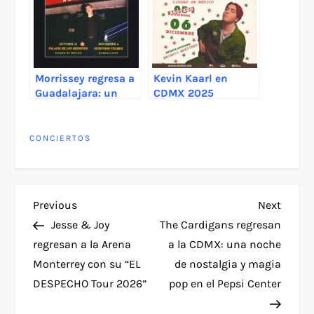
Morrissey regresa a
Kevin Kaarl en
Guadalajara: un
CDMX 2025
encuentro con la
leyenda del pop
británico
CONCIERTOS
P
Previous
Next
Previous
Next
Post
Post
Jesse & Joy
The Cardigans regresan
o
regresan a la Arena
a la CDMX: una noche
Monterrey con su “EL
de nostalgia y magia
s
DESPECHO Tour 2026”
pop en el Pepsi Center
t