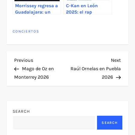
Morrissey regresa a
C-Kan en León
Guadalajara: un
2025: el rap
encuentro con la
mexicano vuelve
leyenda del pop
con toda su fuerza y
británico
actitud
CONCIERTOS
P
Previous
Next
Previous
Next
Post
Post
Mago de Oz en
Raúl Ornelas en Puebla
o
Monterrey 2026
2026
s
t
SEARCH
n
SEARCH
a