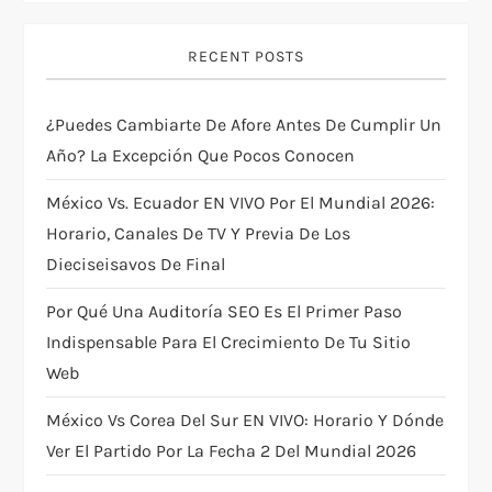
v
RECENT POSTS
i
¿Puedes Cambiarte De Afore Antes De Cumplir Un
g
Año? La Excepción Que Pocos Conocen
a
México Vs. Ecuador EN VIVO Por El Mundial 2026:
Horario, Canales De TV Y Previa De Los
t
Dieciseisavos De Final
i
Por Qué Una Auditoría SEO Es El Primer Paso
Indispensable Para El Crecimiento De Tu Sitio
o
Web
n
México Vs Corea Del Sur EN VIVO: Horario Y Dónde
Ver El Partido Por La Fecha 2 Del Mundial 2026