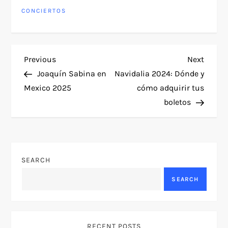
traumatólogos en
CONCIERTOS
Monterrey
P
Previous
Next
Previous
Next
Post
Post
Joaquín Sabina en
Navidalia 2024: Dónde y
o
Mexico 2025
cómo adquirir tus
boletos
s
t
n
SEARCH
a
SEARCH
v
RECENT POSTS