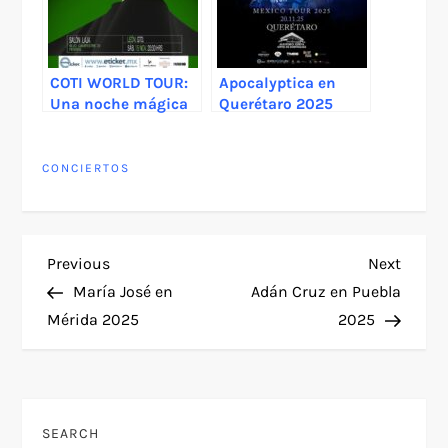
COTI WORLD TOUR:
Apocalyptica en
Una noche mágica
Querétaro 2025
llega a León,
Guanajuato
CONCIERTOS
P
Previous
Next
Previous
Next
Post
Post
María José en
Adán Cruz en Puebla
o
Mérida 2025
2025
s
t
SEARCH