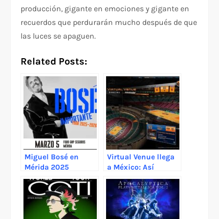
producción, gigante en emociones y gigante en
recuerdos que perdurarán mucho después de que
las luces se apaguen.
Related Posts:
Miguel Bosé en
Virtual Venue llega
Mérida 2025
a México: Así
funciona la vista
360° para elegir tus
asientos en
Ticketmaster