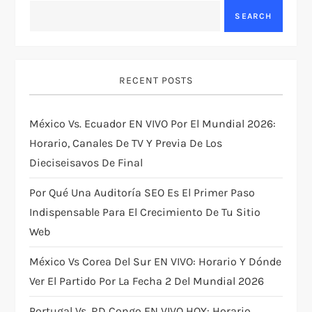
n
SEARCH
a
v
RECENT POSTS
i
México Vs. Ecuador EN VIVO Por El Mundial 2026:
g
Horario, Canales De TV Y Previa De Los
Dieciseisavos De Final
a
Por Qué Una Auditoría SEO Es El Primer Paso
t
Indispensable Para El Crecimiento De Tu Sitio
i
Web
México Vs Corea Del Sur EN VIVO: Horario Y Dónde
o
Ver El Partido Por La Fecha 2 Del Mundial 2026
n
Portugal Vs. RD Congo EN VIVO HOY: Horario,