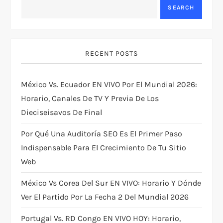
v
SEARCH
i
g
RECENT POSTS
a
México Vs. Ecuador EN VIVO Por El Mundial 2026:
t
Horario, Canales De TV Y Previa De Los
Dieciseisavos De Final
i
Por Qué Una Auditoría SEO Es El Primer Paso
o
Indispensable Para El Crecimiento De Tu Sitio
Web
n
México Vs Corea Del Sur EN VIVO: Horario Y Dónde
Ver El Partido Por La Fecha 2 Del Mundial 2026
Portugal Vs. RD Congo EN VIVO HOY: Horario,