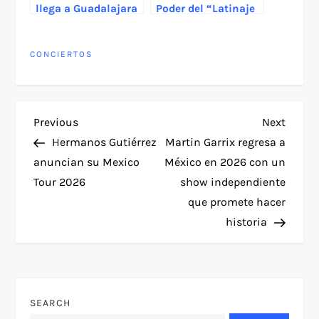
llega a Guadalajara
Poder del “Latinaje
2026 con su tour
En Vivo”: La Jefa del
“uh oh”
Trap Lleva su Nueva
Era a Escenarios
CONCIERTOS
Internacionales
P
Previous
Next
Previous
Next
Post
Post
Hermanos Gutiérrez
Martin Garrix regresa a
o
anuncian su Mexico
México en 2026 con un
Tour 2026
show independiente
s
que promete hacer
t
historia
n
a
SEARCH