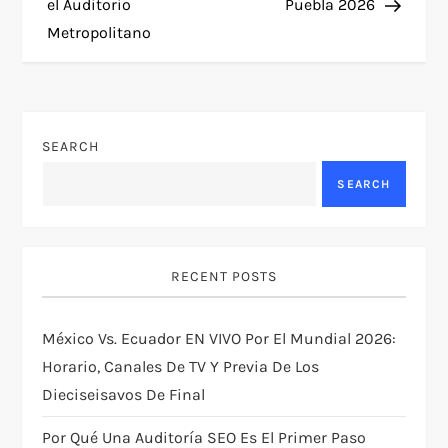
el Auditorio
Puebla 2026
t
Metropolitano
n
a
SEARCH
v
SEARCH
i
g
RECENT POSTS
a
México Vs. Ecuador EN VIVO Por El Mundial 2026:
t
Horario, Canales De TV Y Previa De Los
Dieciseisavos De Final
i
Por Qué Una Auditoría SEO Es El Primer Paso