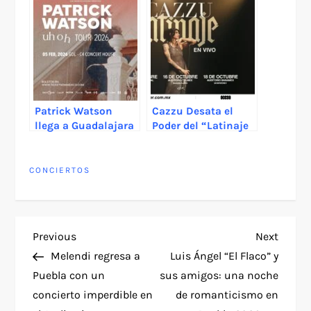
Patrick Watson
Cazzu Desata el
llega a Guadalajara
Poder del “Latinaje
2026 con su tour
En Vivo”: La Jefa del
“uh oh”
Trap Lleva su Nueva
Era a Escenarios
CONCIERTOS
Internacionales
P
Previous
Next
Previous
Next
Post
Post
Melendi regresa a
Luis Ángel “El Flaco” y
o
Puebla con un
sus amigos: una noche
concierto imperdible en
de romanticismo en
s