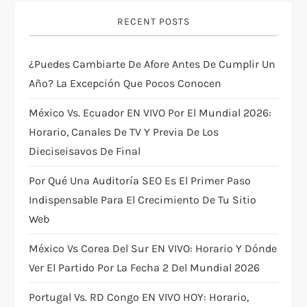
i
RECENT POSTS
g
¿Puedes Cambiarte De Afore Antes De Cumplir Un
Año? La Excepción Que Pocos Conocen
a
México Vs. Ecuador EN VIVO Por El Mundial 2026:
t
Horario, Canales De TV Y Previa De Los
i
Dieciseisavos De Final
Por Qué Una Auditoría SEO Es El Primer Paso
o
Indispensable Para El Crecimiento De Tu Sitio
n
Web
México Vs Corea Del Sur EN VIVO: Horario Y Dónde
Ver El Partido Por La Fecha 2 Del Mundial 2026
Portugal Vs. RD Congo EN VIVO HOY: Horario,