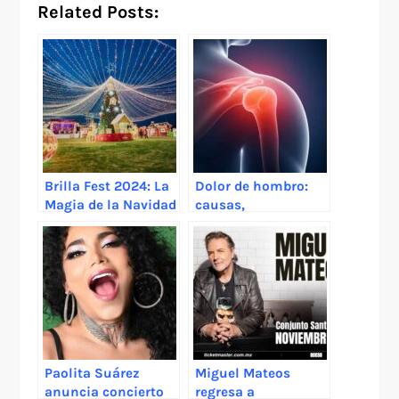
Related Posts:
Brilla Fest 2024: La
Dolor de hombro:
Magia de la Navidad
causas,
en el Estado de
tratamientos y
México
cuándo acudir a
traumatólogos en
Monterrey
Paolita Suárez
Miguel Mateos
anuncia concierto
regresa a