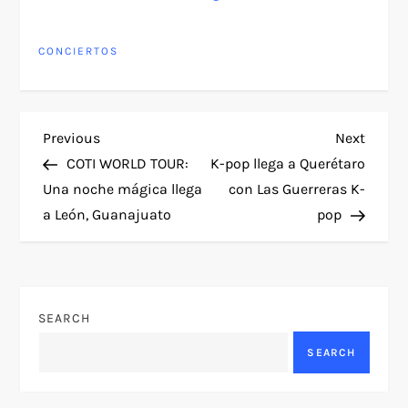
histórico en el
Guadalajara: una
Zócalo de la Ciudad
noche para revivir la
de México
historia del rock en
CONCIERTOS
español
P
Previous
Next
Previous
Next
Post
Post
COTI WORLD TOUR:
K-pop llega a Querétaro
o
Una noche mágica llega
con Las Guerreras K-
a León, Guanajuato
pop
s
t
n
SEARCH
a
SEARCH
v