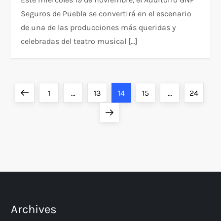
Seguros de Puebla se convertirá en el escenario
de una de las producciones más queridas y
celebradas del teatro musical […]
P
Previous
Page
Page
Page
Page
Page
1
…
13
14
15
…
24
o
page
Next
page
s
t
s
p
Archives