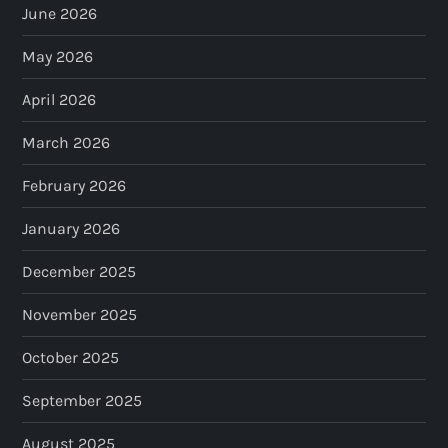
a
June 2026
May 2026
g
April 2026
i
March 2026
n
February 2026
a
January 2026
t
December 2025
i
November 2025
o
October 2025
n
September 2025
August 2025